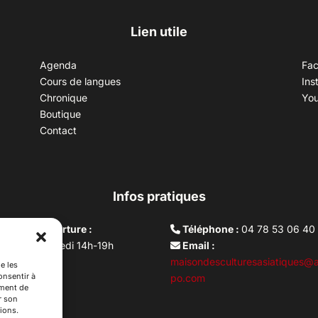
Lien utile
Agenda
Fa
Cours de langues
Ins
Chronique
Yo
Boutique
Contact
Infos pratiques
aires d’ouverture :
Téléphone :
04 78 53 06 40
rdi au vendredi 14h-19h
Email :
i 10h –17h
maisondesculturesasiatiques@a
e les
onsentir à
ture lundi
po.com
ement de
r son
ions.