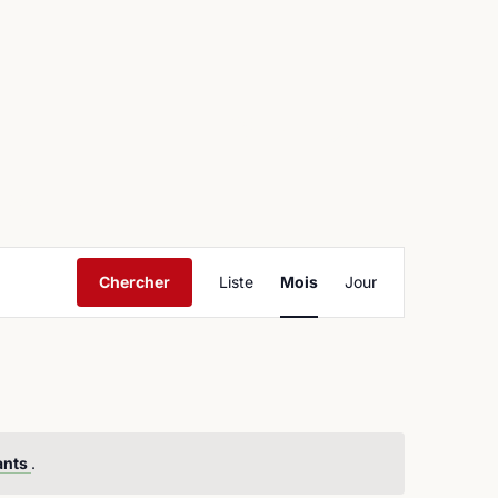
ntact
Navigation
Chercher
Liste
Mois
Jour
de
vues
Évènement
ants
.