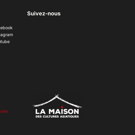
Suivez-nous
cebook
tagram
utube
siex