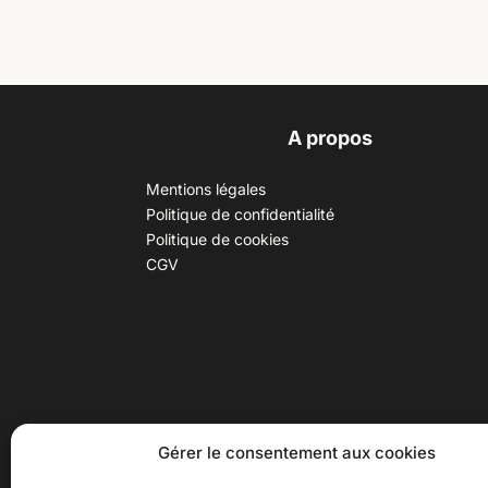
A propos
Mentions légales
Politique de confidentialité
Politique de cookies
CGV
30 B rue Dr Rebatel, 69003 Lyon
Hor
Gérer le consentement aux cookies
(adresse postale : 62 rue St
Du ma