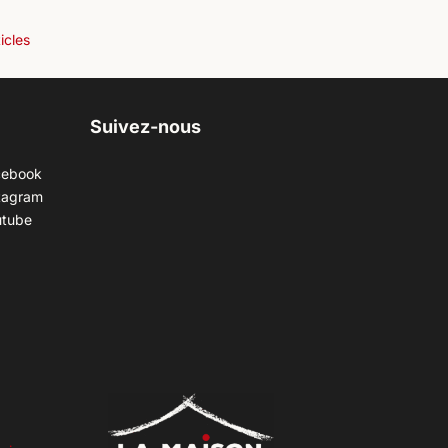
ticles
Suivez-nous
cebook
tagram
utube