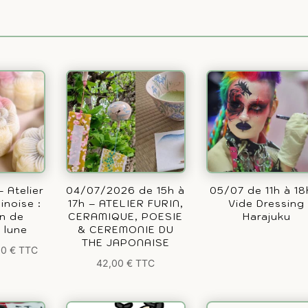
 Atelier
04/07/2026 de 15h à
05/07 de 11h à 18
inoise :
17h – ATELIER FURIN,
Vide Dressing
on de
CERAMIQUE, POESIE
Harajuku
 lune
& CEREMONIE DU
THE JAPONAISE
00
€
TTC
42,00
€
TTC