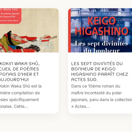
 KOKIN WAKA SHÛ,
LES SEPT DIVINITÉS DU
CUEIL DE POÈMES
BONHEUR DE KEIGO
PONAIS D’HIER ET
HIGASHINO PARAÎT CHEZ
AUJOURD’HUI
ACTES SUD.
Kokin Waka Shû est la
Dans ce 10ème roman du
mière compilation de
maître incontesté du polar
sies spécifiquement
japonais, paru dans la collectio
onaise. Cette...
« Actes...