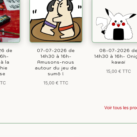
26 de
07-07-2026 de
08-07-2026 d
16h-
14h30 à 16h-
14h30 à 16h- Onig
 à la
Amusons-nous
kawaï
phie
autour du jeu de
15,00
€
TTC
ise
sumō !
TTC
15,00
€
TTC
Voir tous les pro