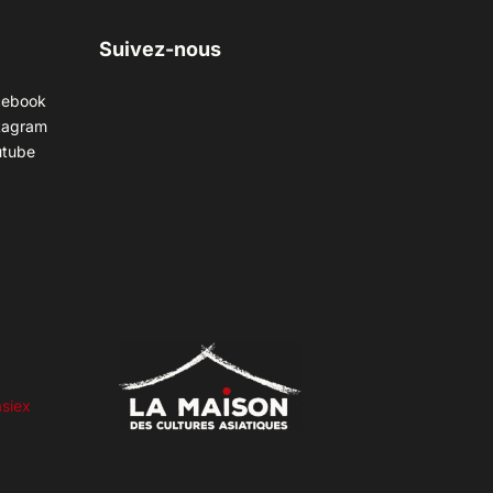
Suivez-nous
cebook
tagram
utube
siex