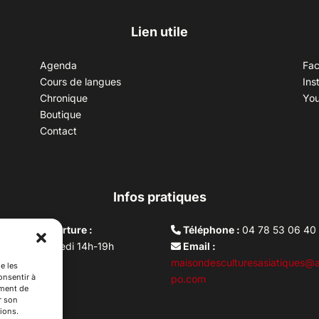
Lien utile
Agenda
Fa
Cours de langues
Ins
Chronique
Yo
Boutique
Contact
Infos pratiques
aires d’ouverture :
Téléphone :
04 78 53 06 40
rdi au vendredi 14h-19h
Email :
i 10h –17h
maisondesculturesasiatiques@a
e les
onsentir à
ture lundi
po.com
ement de
r son
ions.