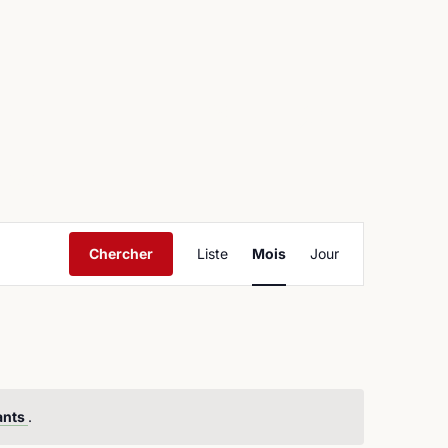
ntact
Navigation
Chercher
Liste
Mois
Jour
de
vues
Évènement
ants
.