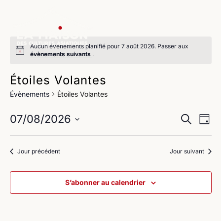
Aucun évènements planifié pour 7 août 2026. Passer aux
évènements suivants
.
Étoiles Volantes
Évènements
Étoiles Volantes
Na
Reche
07/08/2026
Recherche
Jour
de
Sélectionnez
et
une
vu
Jour précédent
Jour suivant
navig
date.
Év
de
S’abonner au calendrier
vues
Évène