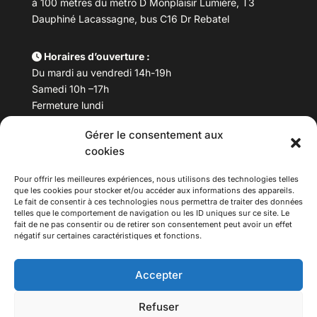
à 100 mètres du métro D Monplaisir Lumière, T3
Dauphiné Lacassagne, bus C16 Dr Rebatel
Horaires d’ouverture :
Du mardi au vendredi 14h-19h
Samedi 10h –17h
Fermeture lundi
Gérer le consentement aux
Téléphone :
04 78 53 06 40
cookies
Email :
maisondesculturesasiatiques@asiexpo.com
Pour offrir les meilleures expériences, nous utilisons des technologies telles
que les cookies pour stocker et/ou accéder aux informations des appareils.
Le fait de consentir à ces technologies nous permettra de traiter des données
telles que le comportement de navigation ou les ID uniques sur ce site. Le
fait de ne pas consentir ou de retirer son consentement peut avoir un effet
négatif sur certaines caractéristiques et fonctions.
Accepter
Refuser