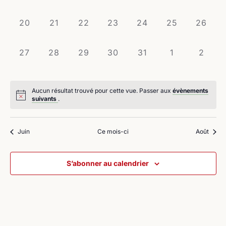
évènement,
évènement,
évènement,
évènement,
évènement,
évènement,
évènem
0
0
0
0
0
0
0
20
21
22
23
24
25
26
évènement,
évènement,
évènement,
évènement,
évènement,
évènement,
évènem
0
0
0
0
0
0
0
27
28
29
30
31
1
2
évènement,
évènement,
évènement,
évènement,
évènement,
évènement,
évène
Aucun résultat trouvé pour cette vue. Passer aux
évènements
suivants
.
Juin
Ce mois-ci
Août
S’abonner au calendrier