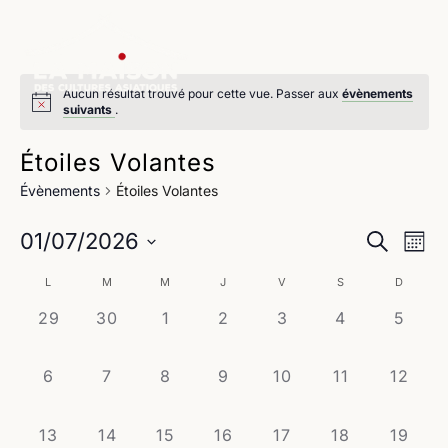
Aucun résultat trouvé pour cette vue. Passer aux
évènements
suivants
.
Étoiles Volantes
Évènements
Étoiles Volantes
Na
Reche
01/07/2026
Recherche
Mois
de
Sélectionnez
et
Calendrier
L
M
M
J
V
S
D
une
vu
navig
date.
0
0
0
0
0
0
0
29
30
1
2
3
4
5
de
Év
évènement,
évènement,
évènement,
évènement,
évènement,
évènement,
évène
de
Évènements
0
0
0
0
0
0
0
6
7
8
9
10
11
12
vues
évènement,
évènement,
évènement,
évènement,
évènement,
évènement,
évènem
Évène
0
0
0
0
0
0
0
13
14
15
16
17
18
19