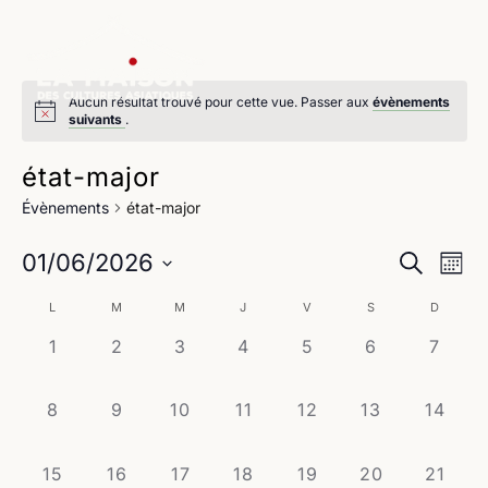
Aucun résultat trouvé pour cette vue. Passer aux
évènements
suivants
.
état-major
Évènements
état-major
Na
Reche
01/06/2026
Recherche
Mois
de
Sélectionnez
et
Calendrier
L
M
M
J
V
S
D
une
vu
navig
date.
0
0
0
0
0
0
0
1
2
3
4
5
6
7
de
Év
évènement,
évènement,
évènement,
évènement,
évènement,
évènement,
évène
de
Évènements
0
0
0
0
0
0
0
8
9
10
11
12
13
14
vues
évènement,
évènement,
évènement,
évènement,
évènement,
évènement,
évènem
Évène
0
0
0
0
0
0
0
15
16
17
18
19
20
21