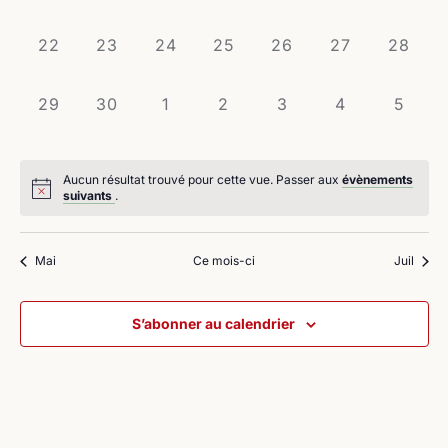
évènement,
évènement,
évènement,
évènement,
évènement,
évènement,
évènem
0
0
0
0
0
0
0
22
23
24
25
26
27
28
évènement,
évènement,
évènement,
évènement,
évènement,
évènement,
évènem
0
0
0
0
0
0
0
29
30
1
2
3
4
5
évènement,
évènement,
évènement,
évènement,
évènement,
évènement,
évène
Aucun résultat trouvé pour cette vue. Passer aux
évènements
suivants
.
Mai
Ce mois-ci
Juil
S’abonner au calendrier