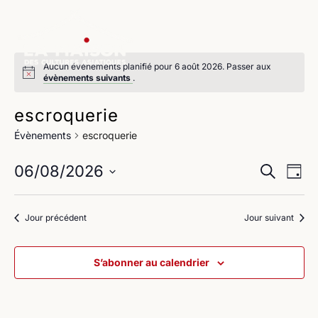
Aucun évènements planifié pour 6 août 2026. Passer aux
évènements suivants
.
escroquerie
Évènements
escroquerie
Na
Reche
06/08/2026
Recherche
Jour
de
Sélectionnez
et
une
vu
Jour précédent
Jour suivant
navig
date.
Év
de
S’abonner au calendrier
vues
Évène