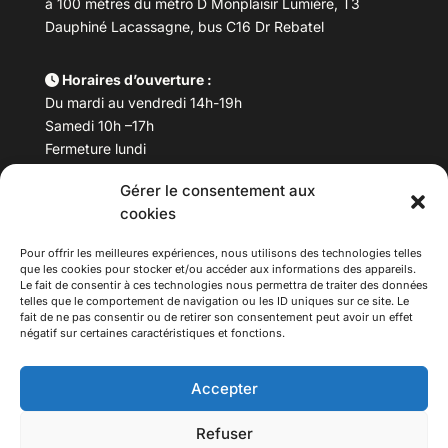
à 100 mètres du métro D Monplaisir Lumière, T3
Dauphiné Lacassagne, bus C16 Dr Rebatel
Horaires d’ouverture :
Du mardi au vendredi 14h-19h
Samedi 10h –17h
Fermeture lundi
Gérer le consentement aux
Téléphone :
04 78 53 06 40
cookies
Email :
maisondesculturesasiatiques@asiexpo.com
Pour offrir les meilleures expériences, nous utilisons des technologies telles
que les cookies pour stocker et/ou accéder aux informations des appareils.
Le fait de consentir à ces technologies nous permettra de traiter des données
telles que le comportement de navigation ou les ID uniques sur ce site. Le
fait de ne pas consentir ou de retirer son consentement peut avoir un effet
négatif sur certaines caractéristiques et fonctions.
Accepter
Refuser