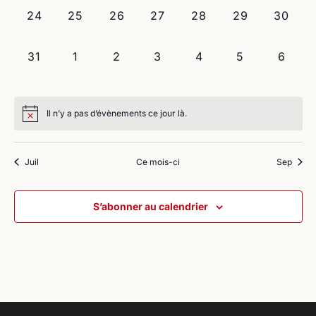
0
0
0
0
0
0
0
24
25
26
27
28
29
30
évènement,
évènement,
évènement,
évènement,
évènement,
évènement,
évènem
0
0
0
0
0
0
0
31
1
2
3
4
5
6
évènement,
évènement,
évènement,
évènement,
évènement,
évènement,
évène
Il n’y a pas d’évènements ce jour là.
Juil
Ce mois-ci
Sep
S’abonner au calendrier