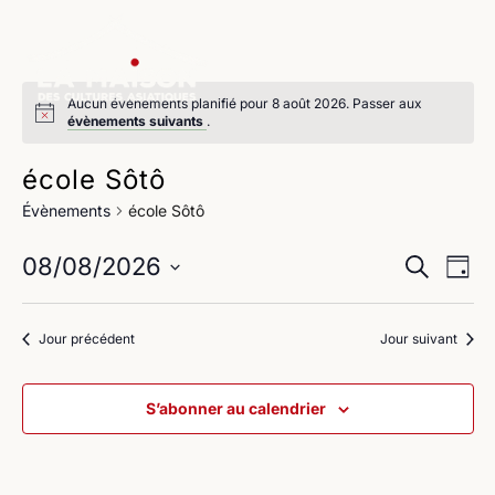
Aucun évènements planifié pour 8 août 2026. Passer aux
évènements suivants
.
école Sôtô
Évènements
école Sôtô
Na
Reche
08/08/2026
Recherche
Jour
de
Sélectionnez
et
une
vu
Jour précédent
Jour suivant
navig
date.
Év
de
S’abonner au calendrier
vues
Évène