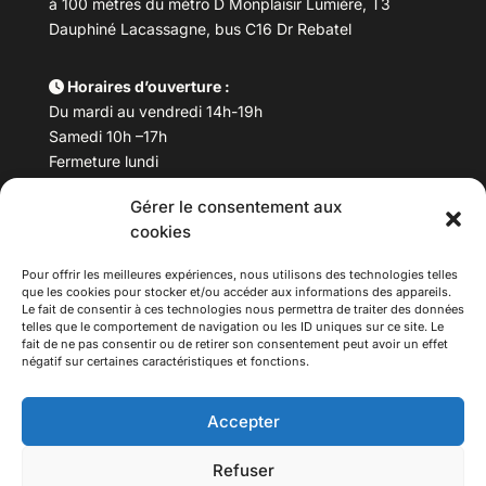
à 100 mètres du métro D Monplaisir Lumière, T3
Dauphiné Lacassagne, bus C16 Dr Rebatel
Horaires d’ouverture :
Du mardi au vendredi 14h-19h
Samedi 10h –17h
Fermeture lundi
Gérer le consentement aux
Téléphone :
04 78 53 06 40
cookies
Email :
maisondesculturesasiatiques@asiexpo.com
Pour offrir les meilleures expériences, nous utilisons des technologies telles
que les cookies pour stocker et/ou accéder aux informations des appareils.
Le fait de consentir à ces technologies nous permettra de traiter des données
telles que le comportement de navigation ou les ID uniques sur ce site. Le
fait de ne pas consentir ou de retirer son consentement peut avoir un effet
négatif sur certaines caractéristiques et fonctions.
Accepter
Refuser