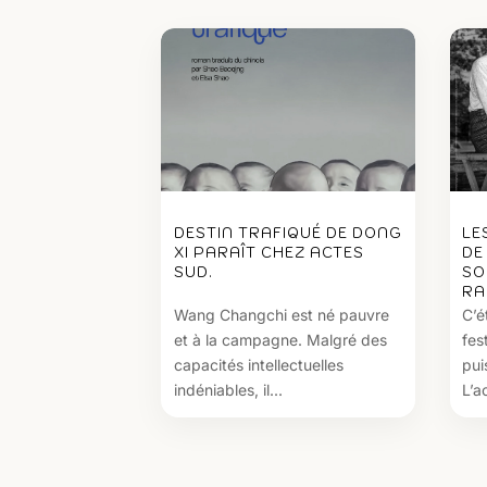
DESTIN TRAFIQUÉ DE DONG
LE
XI PARAÎT CHEZ ACTES
DE
SUD.
SO
RA
Wang Changchi est né pauvre
C’é
et à la campagne. Malgré des
fes
capacités intellectuelles
pui
indéniables, il...
L’ac