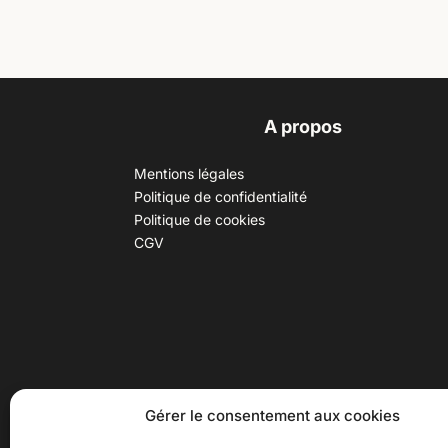
A propos
Mentions légales
Politique de confidentialité
Politique de cookies
CGV
30 B rue Dr Rebatel, 69003 Lyon
Hor
Gérer le consentement aux cookies
(adresse postale : 62 rue St
Du ma