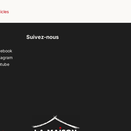
ticles
Suivez-nous
cebook
tagram
utube