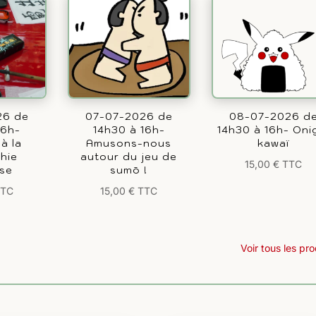
26 de
07-07-2026 de
08-07-2026 d
16h-
14h30 à 16h-
14h30 à 16h- Onig
 à la
Amusons-nous
kawaï
phie
autour du jeu de
15,00
€
TTC
ise
sumō !
TTC
15,00
€
TTC
Voir tous les pro