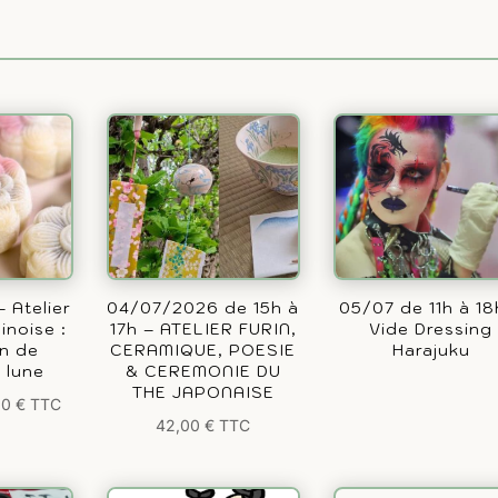
 Atelier
04/07/2026 de 15h à
05/07 de 11h à 18
inoise :
17h – ATELIER FURIN,
Vide Dressing
on de
CERAMIQUE, POESIE
Harajuku
 lune
& CEREMONIE DU
THE JAPONAISE
00
€
TTC
42,00
€
TTC