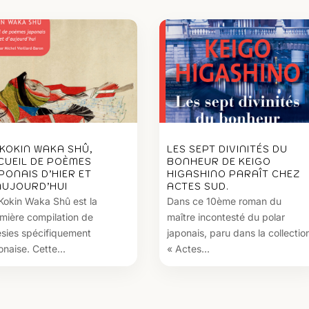
 KOKIN WAKA SHÛ,
LES SEPT DIVINITÉS DU
CUEIL DE POÈMES
BONHEUR DE KEIGO
PONAIS D’HIER ET
HIGASHINO PARAÎT CHEZ
AUJOURD’HUI
ACTES SUD.
Kokin Waka Shû est la
Dans ce 10ème roman du
mière compilation de
maître incontesté du polar
sies spécifiquement
japonais, paru dans la collectio
onaise. Cette...
« Actes...