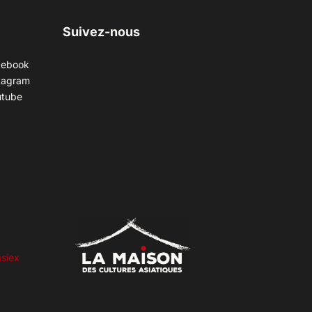
Suivez-nous
cebook
tagram
utube
siex