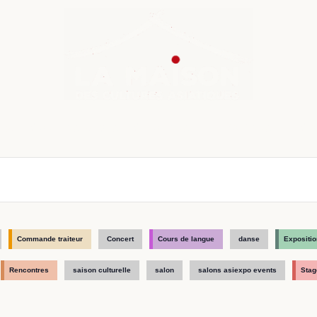
nda
Cours de langue
Chroniques
Boutique
Co
Commande traiteur
Concert
Cours de langue
danse
Expositio
Rencontres
saison culturelle
salon
salons asiexpo events
Stag