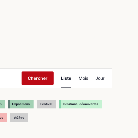
ntact
Navigation
Chercher
Liste
Mois
Jour
de
vues
Évènement
n
Expositions
Festival
Initiations, découvertes
es
théâtre