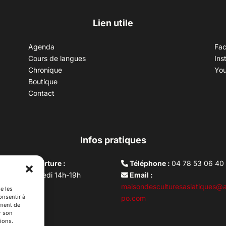
Lien utile
Agenda
Fa
Cours de langues
Ins
Chronique
Yo
Boutique
Contact
Infos pratiques
aires d’ouverture :
Téléphone :
04 78 53 06 40
rdi au vendredi 14h-19h
Email :
i 10h –17h
maisondesculturesasiatiques@a
e les
onsentir à
ture lundi
po.com
ement de
r son
ions.