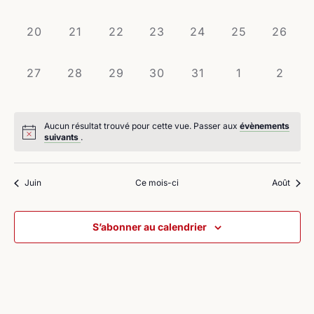
évènement,
évènement,
évènement,
évènement,
évènement,
évènement,
évènem
0
0
0
0
0
0
0
20
21
22
23
24
25
26
évènement,
évènement,
évènement,
évènement,
évènement,
évènement,
évènem
0
0
0
0
0
0
0
27
28
29
30
31
1
2
évènement,
évènement,
évènement,
évènement,
évènement,
évènement,
évène
Aucun résultat trouvé pour cette vue. Passer aux
évènements
suivants
.
Juin
Ce mois-ci
Août
S’abonner au calendrier