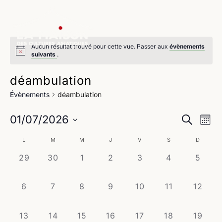
Aucun résultat trouvé pour cette vue. Passer aux
évènements
suivants
.
déambulation
Évènements
déambulation
Na
Reche
01/07/2026
Recherche
Mois
de
Sélectionnez
et
Calendrier
L
M
M
J
V
S
D
une
vu
navig
date.
0
0
0
0
0
0
0
29
30
1
2
3
4
5
de
Év
évènement,
évènement,
évènement,
évènement,
évènement,
évènement,
évène
de
Évènements
0
0
0
0
0
0
0
6
7
8
9
10
11
12
vues
évènement,
évènement,
évènement,
évènement,
évènement,
évènement,
évènem
Évène
0
0
0
0
0
0
0
13
14
15
16
17
18
19