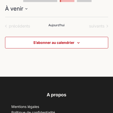
À venir
Sélectionnez
une
Évènements
Aujourd’hui
Évènements
précédents
suivants
date.
S’abonner au calendrier
A propos
Mentions légales
Politique de confidentialité