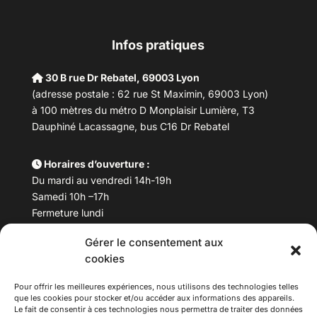
Infos pratiques
30 B rue Dr Rebatel, 69003 Lyon
(adresse postale : 62 rue St Maximin, 69003 Lyon)
à 100 mètres du métro D Monplaisir Lumière, T3
Dauphiné Lacassagne, bus C16 Dr Rebatel
Horaires d’ouverture :
Du mardi au vendredi 14h-19h
Samedi 10h –17h
Fermeture lundi
Gérer le consentement aux
Téléphone :
04 78 53 06 40
cookies
Email :
maisondesculturesasiatiques@asiexpo.com
Pour offrir les meilleures expériences, nous utilisons des technologies telles
que les cookies pour stocker et/ou accéder aux informations des appareils.
Le fait de consentir à ces technologies nous permettra de traiter des données