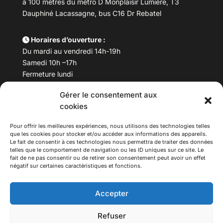
à 100 mètres du métro D Monplaisir Lumière, T3
Dauphiné Lacassagne, bus C16 Dr Rebatel
Horaires d’ouverture :
Du mardi au vendredi 14h-19h
Samedi 10h –17h
Fermeture lundi
Gérer le consentement aux
Téléphone :
04 78 53 06 40
cookies
Email :
maisondesculturesasiatiques@asiexpo.com
Pour offrir les meilleures expériences, nous utilisons des technologies telles
que les cookies pour stocker et/ou accéder aux informations des appareils.
Le fait de consentir à ces technologies nous permettra de traiter des données
telles que le comportement de navigation ou les ID uniques sur ce site. Le
fait de ne pas consentir ou de retirer son consentement peut avoir un effet
négatif sur certaines caractéristiques et fonctions.
Accepter
Refuser