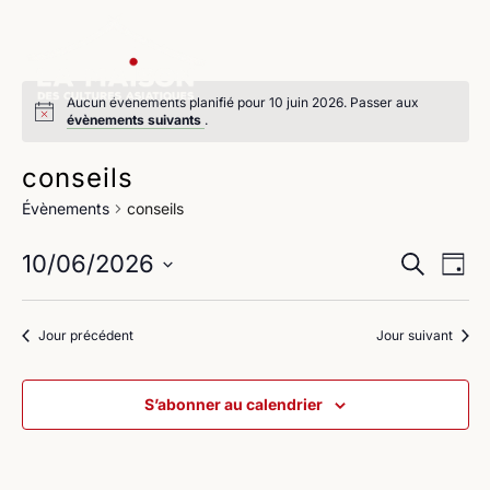
Aucun évènements planifié pour 10 juin 2026. Passer aux
évènements suivants
.
conseils
Évènements
conseils
Na
Reche
10/06/2026
Recherche
Jour
de
Sélectionnez
et
une
vu
Jour précédent
Jour suivant
navig
date.
Év
de
S’abonner au calendrier
vues
Évène