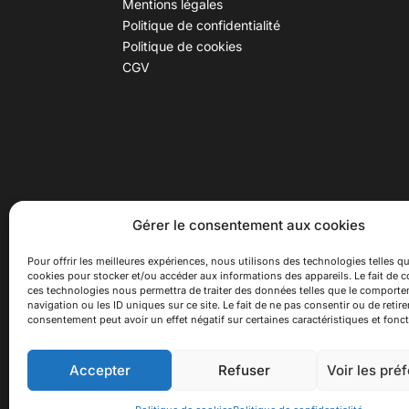
Mentions légales
Politique de confidentialité
Politique de cookies
CGV
30 B rue Dr Rebatel, 69003 Lyon
Hor
Gérer le consentement aux cookies
(adresse postale : 62 rue St
Du ma
Maximin, 69003 Lyon)
Samed
Pour offrir les meilleures expériences, nous utilisons des technologies telles qu
cookies pour stocker et/ou accéder aux informations des appareils. Le fait de c
à 100 mètres du métro D Monplaisir
Ferme
ces technologies nous permettra de traiter des données telles que le comport
Lumière, T3 Dauphiné Lacassagne,
navigation ou les ID uniques sur ce site. Le fait de ne pas consentir ou de retire
bus C16 Dr Rebatel
consentement peut avoir un effet négatif sur certaines caractéristiques et fonct
Accepter
Refuser
Voir les pré
© 2026 Asiexpo — Maison des Cultures Asiatiqu