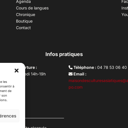
Agenda
Fa
Cours de langues
Ins
Chronique
Yo
Boutique
Contact
Infos pratiques
aires d’ouverture :
Téléphone :
04 78 53 06 40
rdi au vendredi 14h-19h
Email :
i 10h –17h
maisondesculturesasiatiques@a
e les
onsentir à
ture lundi
po.com
ement de
r son
ions.
férences
es. Tous droits réservés.