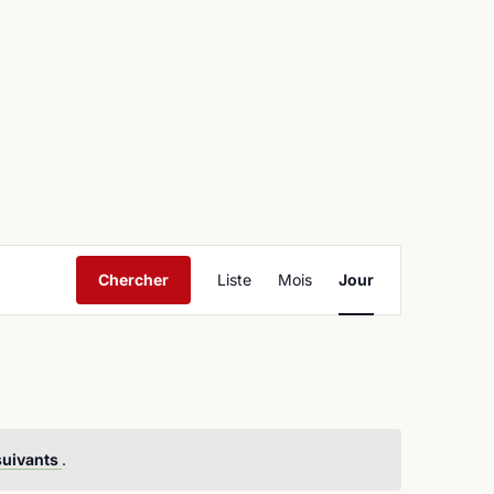
ntact
Navigation
Chercher
Liste
Mois
Jour
de
vues
Évènement
suivants
.