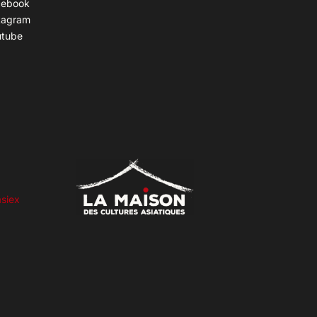
cebook
tagram
utube
siex