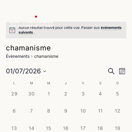
Aucun résultat trouvé pour cette vue. Passer aux
évènements
suivants
.
chamanisme
Évènements
chamanisme
Na
Reche
01/07/2026
Recherche
Mois
de
Sélectionnez
et
Calendrier
L
M
M
J
V
S
D
une
vu
navig
date.
0
0
0
0
0
0
0
29
30
1
2
3
4
5
de
Év
évènement,
évènement,
évènement,
évènement,
évènement,
évènement,
évène
de
Évènements
0
0
0
0
0
0
0
6
7
8
9
10
11
12
vues
évènement,
évènement,
évènement,
évènement,
évènement,
évènement,
évènem
Évène
0
0
0
0
0
0
0
13
14
15
16
17
18
19