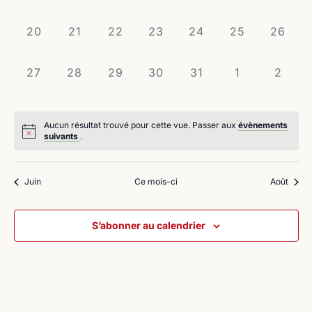
évènement,
évènement,
évènement,
évènement,
évènement,
évènement,
évènem
0
0
0
0
0
0
0
20
21
22
23
24
25
26
évènement,
évènement,
évènement,
évènement,
évènement,
évènement,
évènem
0
0
0
0
0
0
0
27
28
29
30
31
1
2
évènement,
évènement,
évènement,
évènement,
évènement,
évènement,
évène
Aucun résultat trouvé pour cette vue. Passer aux
évènements
suivants
.
Juin
Ce mois-ci
Août
S’abonner au calendrier