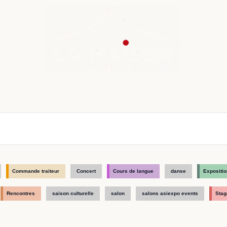
nda
Cours de langue
Chroniques
Boutique
Co
Commande traiteur
Concert
Cours de langue
danse
Expositio
Rencontres
saison culturelle
salon
salons asiexpo events
Stag