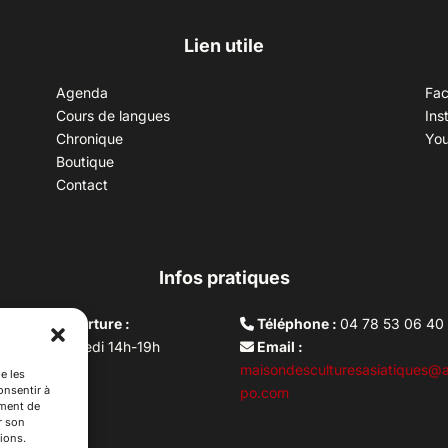
Lien utile
Agenda
Fa
Cours de langues
Ins
Chronique
Yo
Boutique
Contact
Infos pratiques
aires d’ouverture :
Téléphone :
04 78 53 06 40
rdi au vendredi 14h-19h
Email :
i 10h –17h
maisondesculturesasiatiques@a
e les
onsentir à
ture lundi
po.com
ement de
r son
ions.