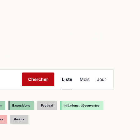
ntact
Navigation
Chercher
Liste
Mois
Jour
de
vues
Évènement
n
Expositions
Festival
Initiations, découvertes
es
théâtre