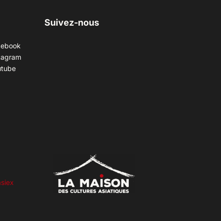
Suivez-nous
cebook
tagram
utube
siex