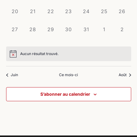
évènement,
évènement,
évènement,
évènement,
évènement,
évènement,
évènem
0
0
0
0
0
0
0
20
21
22
23
24
25
26
évènement,
évènement,
évènement,
évènement,
évènement,
évènement,
évènem
0
0
0
0
0
0
0
27
28
29
30
31
1
2
évènement,
évènement,
évènement,
évènement,
évènement,
évènement,
évène
Aucun résultat trouvé.
Juin
Ce mois-ci
Août
S’abonner au calendrier