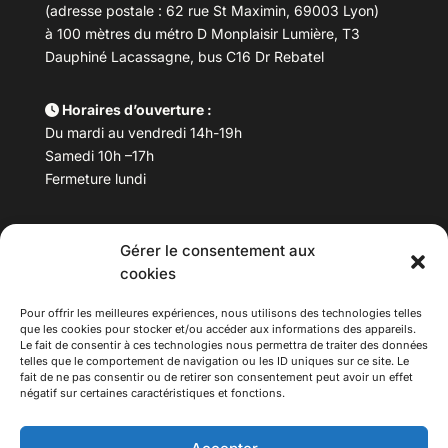
(adresse postale : 62 rue St Maximin, 69003 Lyon)
à 100 mètres du métro D Monplaisir Lumière, T3
Dauphiné Lacassagne, bus C16 Dr Rebatel
Horaires d’ouverture :
Du mardi au vendredi 14h-19h
Samedi 10h –17h
Fermeture lundi
Téléphone :
04 78 53 06 40
Gérer le consentement aux
Email :
maisondesculturesasiatiques@asiexpo.com
cookies
Pour offrir les meilleures expériences, nous utilisons des technologies telles
que les cookies pour stocker et/ou accéder aux informations des appareils.
Le fait de consentir à ces technologies nous permettra de traiter des données
telles que le comportement de navigation ou les ID uniques sur ce site. Le
fait de ne pas consentir ou de retirer son consentement peut avoir un effet
négatif sur certaines caractéristiques et fonctions.