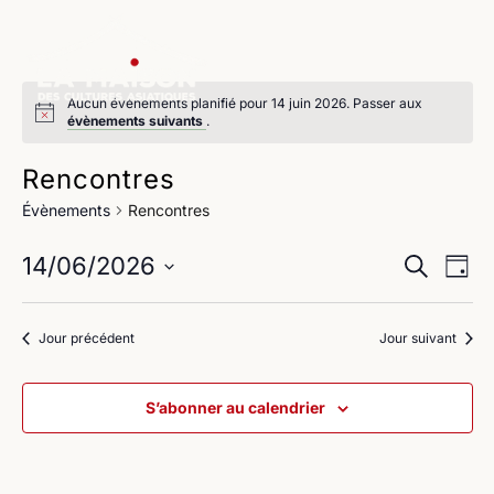
Aucun évènements planifié pour 14 juin 2026. Passer aux
évènements suivants
.
Rencontres
Évènements
Rencontres
Na
Reche
14/06/2026
Recherche
Jour
de
Sélectionnez
et
une
vu
Jour précédent
Jour suivant
navig
date.
Év
de
S’abonner au calendrier
vues
Évène