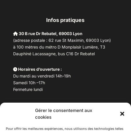
Infos pratiques
30 B rue Dr Rebatel, 69003 Lyon
(adresse postale : 62 rue St Maximin, 69003 Lyon)
à 100 mètres du métro D Monplaisir Lumière, T3
Dauphiné Lacassagne, bus C16 Dr Rebatel
Horaires d’ouverture :
Du mardi au vendredi 14h-19h
Samedi 10h –17h
Fermeture lundi
Téléphone :
04 78 53 06 40
Gérer le consentement aux
Email :
maisondesculturesasiatiques@asiexpo.com
cookies
Pour offrir les meilleures expériences, nous utilisons des technologies telles