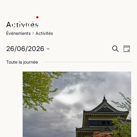
Activités
Évènements
Activités
Na
Reche
26/06/2026
Recherche
Jour
de
Sélectionnez
et
Toute la journée
une
vu
navig
date.
Év
de
vues
Évène