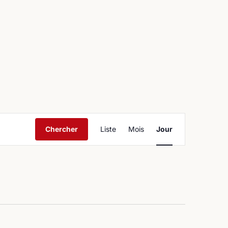
ntact
Navigation
Chercher
Liste
Mois
Jour
de
vues
Évènement