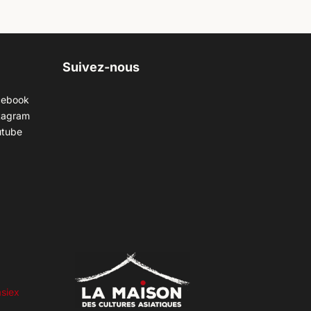
Suivez-nous
cebook
tagram
utube
siex