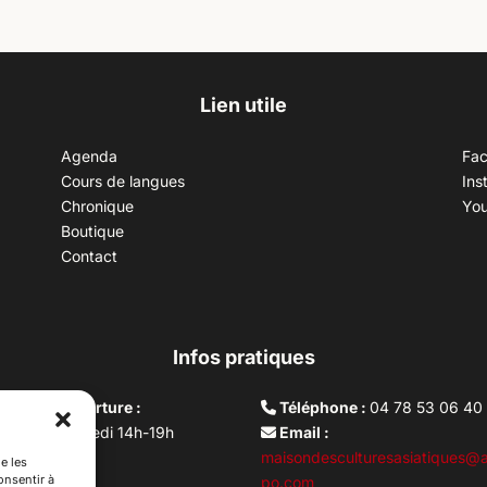
Lien utile
Agenda
Fa
Cours de langues
Ins
Chronique
Yo
Boutique
Contact
Infos pratiques
aires d’ouverture :
Téléphone :
04 78 53 06 40
rdi au vendredi 14h-19h
Email :
i 10h –17h
maisondesculturesasiatiques@a
e les
onsentir à
ture lundi
po.com