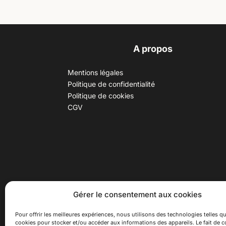
A propos
Mentions légales
Politique de confidentialité
Politique de cookies
CGV
30 B rue Dr Rebatel, 69003 Lyon
Hor
Gérer le consentement aux cookies
(adresse postale : 62 rue St
Du ma
Maximin, 69003 Lyon)
Samed
Pour offrir les meilleures expériences, nous utilisons des technologies telles qu
cookies pour stocker et/ou accéder aux informations des appareils. Le fait de c
à 100 mètres du métro D Monplaisir
Ferme