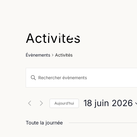
Activités
Age
Évènements
Activités
Recherche
Saisir
et
mot-
clé.
navigation
Rechercher
18 juin 2026
Évènements
Aujourd’hui
de
par
Sélectionnez
vues
mot-
une
Toute la journée
clé.
Évènements
date.