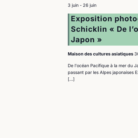
3 juin
-
26 juin
Exposition phot
Schicklin « De l’
Japon »
Maison des cultures asiatiques
3
De l'océan Pacifique à la mer du J
passant par les Alpes japonaises
[…]