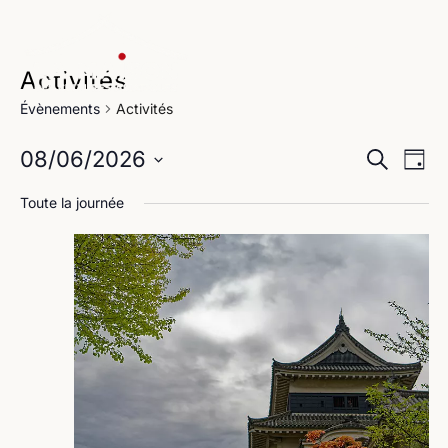
Activités
Évènements
Activités
Na
Reche
08/06/2026
Recherche
Jour
de
Sélectionnez
et
Toute la journée
une
vu
navig
date.
Év
de
vues
Évène