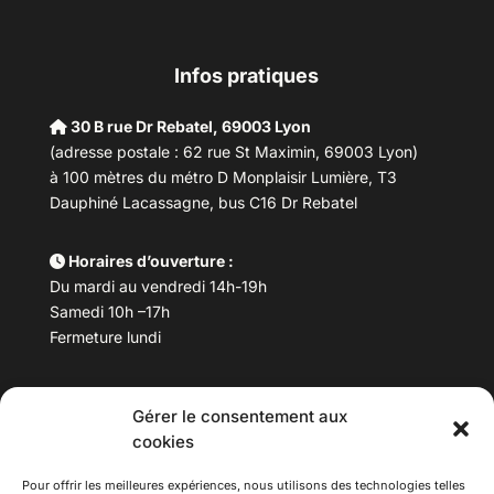
Infos pratiques
30 B rue Dr Rebatel, 69003 Lyon
(adresse postale : 62 rue St Maximin, 69003 Lyon)
à 100 mètres du métro D Monplaisir Lumière, T3
Dauphiné Lacassagne, bus C16 Dr Rebatel
Horaires d’ouverture :
Du mardi au vendredi 14h-19h
Samedi 10h –17h
Fermeture lundi
Téléphone :
04 78 53 06 40
Gérer le consentement aux
Email :
maisondesculturesasiatiques@asiexpo.com
cookies
Pour offrir les meilleures expériences, nous utilisons des technologies telles