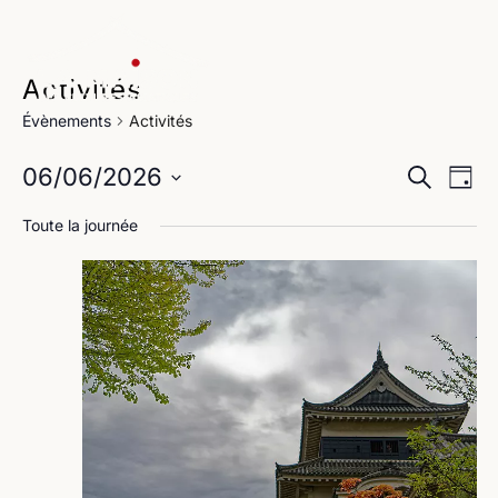
Activités
Évènements
Activités
Na
Reche
06/06/2026
Recherche
Jour
de
Sélectionnez
et
Toute la journée
une
vu
navig
date.
Év
de
vues
Évène