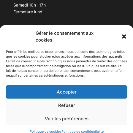
Samedi 10h –17h
Fermeture lundi
Téléphone :
04 78 53 06 40
Gérer le consentement aux
Email :
maisondesculturesasiatiques@asiexpo.com
cookies
Pour offrir les meilleures expériences, nous utilisons des technologies telles
que les cookies pour stocker et/ou accéder aux informations des appareils.
Le fait de consentir à ces technologies nous permettra de traiter des données
telles que le comportement de navigation ou les ID uniques sur ce site. Le
fait de ne pas consentir ou de retirer son consentement peut avoir un effet
négatif sur certaines caractéristiques et fonctions.
Accepter
Refuser
© 2026 Asiexpo — Maison des Cultures Asiatiques.
Tous droits réservés.
Voir les préférences
Politique de cookies
Politique de confidentialité