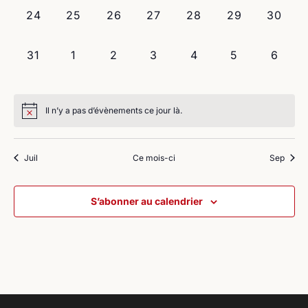
0
0
0
0
0
0
0
24
25
26
27
28
29
30
évènement,
évènement,
évènement,
évènement,
évènement,
évènement,
évènem
0
0
0
0
0
0
0
31
1
2
3
4
5
6
évènement,
évènement,
évènement,
évènement,
évènement,
évènement,
évène
Il n’y a pas d’évènements ce jour là.
Juil
Ce mois-ci
Sep
S’abonner au calendrier