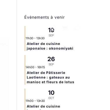
Évènements à venir
19
SEP
11h30
-
13h30
Atelier de cuisine
ntact
japonaise : okonomiyaki
26
SEP
14h00
-
16h15
Atelier de Pâtisserie
Laotienne : gateaux au
manioc et fleurs de lotus
10
OCT
11h00
-
13h30
Atelier de cuisine