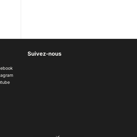
Suivez-nous
cebook
tagram
utube