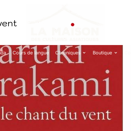
vent
nda
Cours de langue
Chroniques
Boutique
Co