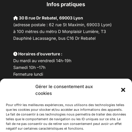
Infos pratiques
30 B rue Dr Rebatel, 69003 Lyon
(adresse postale : 62 rue St Maximin, 69003 Lyon)
à 100 mètres du métro D Monplaisir Lumière, T3
Dauphiné Lacassagne, bus C16 Dr Rebatel
Horaires d’ouverture :
Du mardi au vendredi 14h-19h
Samedi 10h –17h
Fermeture lundi
Gérer le consentement aux
Téléphone :
04 78 53 06 40
cookies
Email :
maisondesculturesasiatiques@asiexpo.com
Pour offrir les meilleures expériences, nous utilisons des technologies telles
que les cookies pour stocker et/ou accéder aux informations des appareils.
Le fait de consentir à ces technologies nous permettra de traiter des données
telles que le comportement de navigation ou les ID uniques sur ce site. Le
fait de ne pas consentir ou de retirer son consentement peut avoir un effet
négatif sur certaines caractéristiques et fonctions.