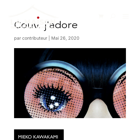
Couv. j’adore
par
contributeur
|
Mai 26, 2020