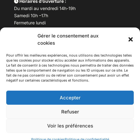
Horaires d’ouverture :
Du mardi au vendredi 14h-19h
Samedi 10h –17h
Fermeture lundi
Gérer le consentement aux
Téléphone :
04 78 53 06 40
cookies
Email :
maisondesculturesasiatiques@asiexpo.com
Pour offrir les meilleures expériences, nous utilisons des technologies telles
que les cookies pour stocker et/ou accéder aux informations des appareils.
Le fait de consentir à ces technologies nous permettra de traiter des données
telles que le comportement de navigation ou les ID uniques sur ce site. Le
fait de ne pas consentir ou de retirer son consentement peut avoir un effet
négatif sur certaines caractéristiques et fonctions.
Accepter
Refuser
© 2026 Asiexpo — Maison des Cultures Asiatiques.
Voir les préférences
Tous droits réservés.
Politique de cookies
Politique de confidentialité