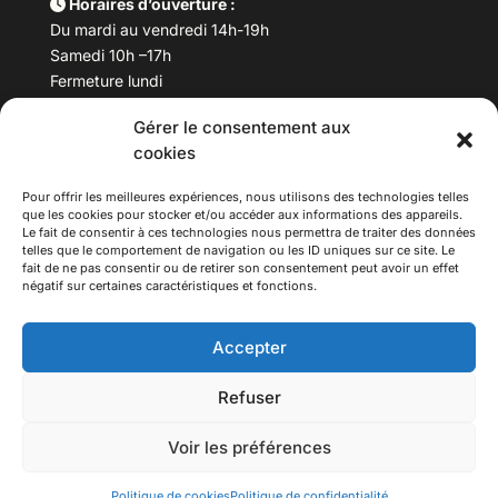
Horaires d’ouverture :
Du mardi au vendredi 14h-19h
Samedi 10h –17h
Fermeture lundi
Gérer le consentement aux
Téléphone :
04 78 53 06 40
cookies
Email :
maisondesculturesasiatiques@asiexpo.com
Pour offrir les meilleures expériences, nous utilisons des technologies telles
que les cookies pour stocker et/ou accéder aux informations des appareils.
Le fait de consentir à ces technologies nous permettra de traiter des données
telles que le comportement de navigation ou les ID uniques sur ce site. Le
fait de ne pas consentir ou de retirer son consentement peut avoir un effet
négatif sur certaines caractéristiques et fonctions.
Accepter
Refuser
© 2026 Asiexpo — Maison des Cultures Asiatiques.
Voir les préférences
Tous droits réservés.
Politique de cookies
Politique de confidentialité