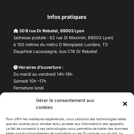
Infos pratiques
30 B rue Dr Rebatel, 69003 Lyon
(adresse postale : 62 rue St Maximin, 69003 Lyon)
à 100 mètres du métro D Monplaisir Lumière, T3
Dauphiné Lacassagne, bus C16 Dr Rebatel
Horaires d’ouverture :
Du mardi au vendredi 14h-19h
Samedi 10h –17h
Fermeture lundi
Gérer le consentement aux
Téléphone :
04 78 53 06 40
cookies
Email :
maisondesculturesasiatiques@asiexpo.com
Pour offrir les meilleures expériences, nous utilisons des technologies telles
que les cookies pour stocker et/ou accéder aux informations des appareils.
Le fait de consentir à ces technologies nous permettra de traiter des données
telles que le comportement de navigation ou les ID uniques sur ce site. Le