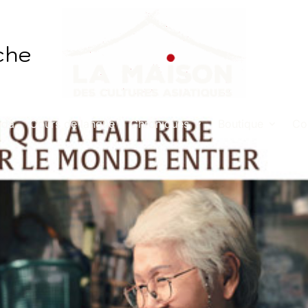
che
nda
Cours de langue
Chroniques
Boutique
Co