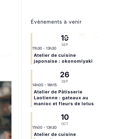
Évènements à venir
19
SEP
11h30
-
13h30
Atelier de cuisine
ntact
japonaise : okonomiyaki
26
SEP
14h00
-
16h15
Atelier de Pâtisserie
Laotienne : gateaux au
manioc et fleurs de lotus
10
OCT
11h00
-
13h30
Atelier de cuisine