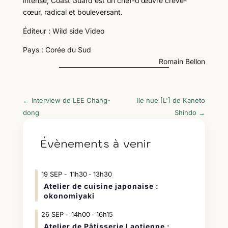
intense, Coast Guard est un chef-d’œuvre crève-
cœur, radical et bouleversant.
Éditeur : Wild side Video
Pays : Corée du Sud
Romain Bellon
←
Interview de LEE Chang-
Ile nue [L'] de Kaneto
dong
Shindo
→
Évènements à venir
19
SEP
11h30
13h30
-
Atelier de cuisine japonaise :
okonomiyaki
26
SEP
14h00
16h15
-
Atelier de Pâtisserie Laotienne :