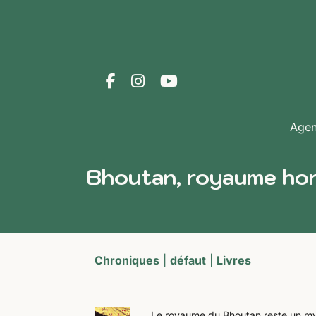
Age
Bhoutan, royaume ho
Chroniques
|
défaut
|
Livres
Le royaume du Bhoutan reste un my