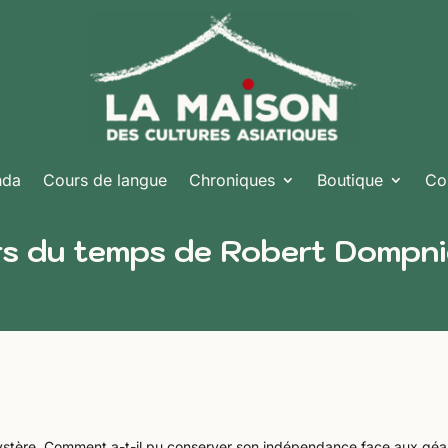
nda
Cours de langue
Chroniques
Boutique
Co
rs du temps de Robert Dompni
stère. Comment a-t-il pu conserver son indépendance face aux géa