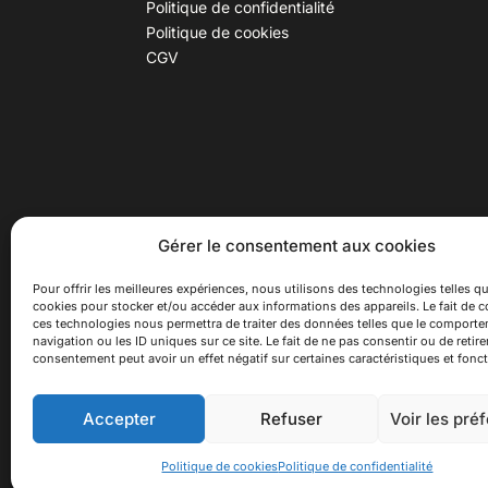
Politique de confidentialité
Politique de cookies
CGV
30 B rue Dr Rebatel, 69003 Lyon
Hor
Gérer le consentement aux cookies
(adresse postale : 62 rue St
Du ma
Maximin, 69003 Lyon)
Samed
Pour offrir les meilleures expériences, nous utilisons des technologies telles qu
cookies pour stocker et/ou accéder aux informations des appareils. Le fait de c
à 100 mètres du métro D Monplaisir
Ferme
ces technologies nous permettra de traiter des données telles que le comport
Lumière, T3 Dauphiné Lacassagne,
navigation ou les ID uniques sur ce site. Le fait de ne pas consentir ou de retire
bus C16 Dr Rebatel
consentement peut avoir un effet négatif sur certaines caractéristiques et fonct
Accepter
Refuser
Voir les pré
© 2026 Asiexpo — Maison des Cultures Asiatiqu
Politique de cookies
Politique de confidentialité