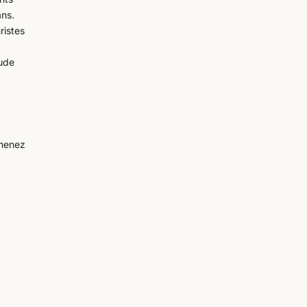
ans.
ristes
tude
imenez