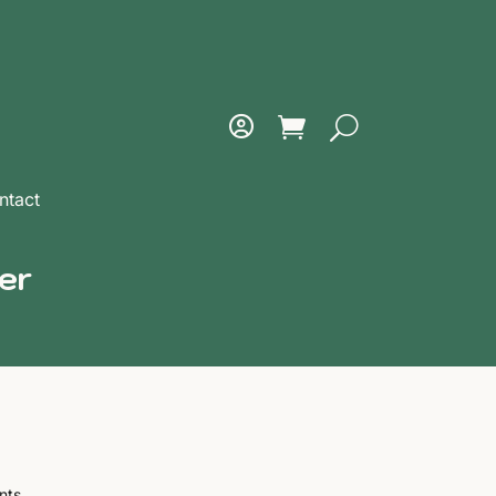
ntact
er
nts