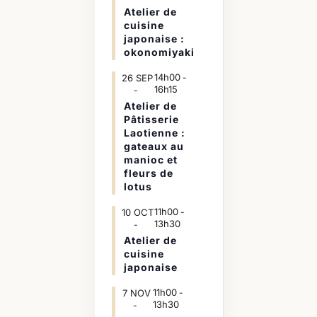
Atelier de
cuisine
japonaise :
okonomiyaki
14h00
26
SEP
-
16h15
Atelier de
Pâtisserie
Laotienne :
gateaux au
manioc et
fleurs de
lotus
11h00
10
OCT
-
13h30
Atelier de
cuisine
japonaise
11h00
7
NOV
-
13h30