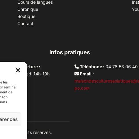
Cours de langues
Ins
Chronique
Yo
Boutique
Contact
Infos pratiques
aires d’ouverture :
Téléphone :
04 78 53 06 40
rdi au vendredi 14h-19h
Email :
i 10h –17h
maisondesculturesasiatiques@a
e les
onsentir à
ture lundi
po.com
ement de
r son
ions.
férences
es. Tous droits réservés.