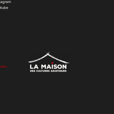
tagram
utube
siex