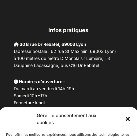
Infos pratiques
30 B rue Dr Rebatel, 69003 Lyon
(adresse postale : 62 rue St Maximin, 69003 Lyon)
à 100 mètres du métro D Monplaisir Lumière, T3
Dauphiné Lacassagne, bus C16 Dr Rebatel
Horaires d’ouverture :
Du mardi au vendredi 14h-19h
Samedi 10h –17h
Fermeture lundi
Gérer le consentement aux
Téléphone :
04 78 53 06 40
cookies
Email :
maisondesculturesasiatiques@asiexpo.com
Pour offrir les meilleures expériences, nous utilisons des technologies telles