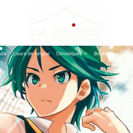
nda
Cours de langue
Chroniques
Boutique
Co