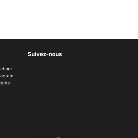
Suivez-nous
cebook
tagram
utube