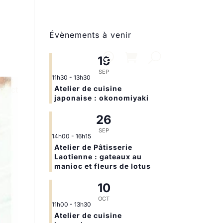
Évènements à venir
19
SEP
11h30
-
13h30
Atelier de cuisine
ntact
japonaise : okonomiyaki
26
SEP
14h00
-
16h15
Atelier de Pâtisserie
Laotienne : gateaux au
manioc et fleurs de lotus
10
OCT
11h00
-
13h30
Atelier de cuisine