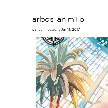
arbos-anim1 p
par
contributeur
|
Juil 11, 2017
Age