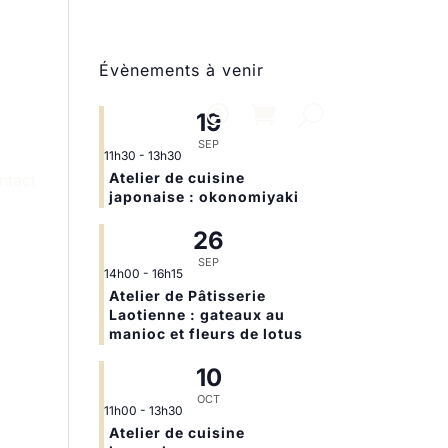
Évènements à venir
19
SEP
11h30
-
13h30
Atelier de cuisine
ntact
japonaise : okonomiyaki
26
SEP
14h00
-
16h15
Atelier de Pâtisserie
Laotienne : gateaux au
manioc et fleurs de lotus
10
OCT
11h00
-
13h30
Atelier de cuisine