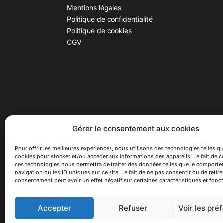
Mentions légales
Politique de confidentialité
Politique de cookies
CGV
30 B rue Dr Rebatel, 69003 Lyon
Hor
Gérer le consentement aux cookies
(adresse postale : 62 rue St
Du ma
Maximin, 69003 Lyon)
Samed
Pour offrir les meilleures expériences, nous utilisons des technologies telles qu
cookies pour stocker et/ou accéder aux informations des appareils. Le fait de c
à 100 mètres du métro D Monplaisir
Ferme
ces technologies nous permettra de traiter des données telles que le comport
Lumière, T3 Dauphiné Lacassagne,
navigation ou les ID uniques sur ce site. Le fait de ne pas consentir ou de retire
bus C16 Dr Rebatel
consentement peut avoir un effet négatif sur certaines caractéristiques et fonct
Accepter
Refuser
Voir les pré