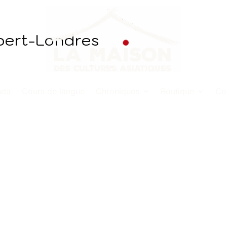
bert-Londres
nda
Cours de langue
Chroniques
Boutique
Co