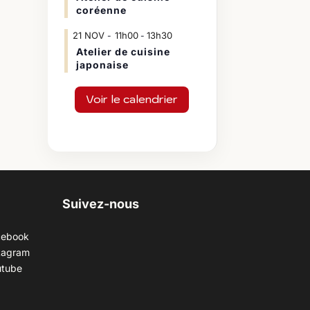
coréenne
21
NOV
11h00
13h30
-
Atelier de cuisine
japonaise
Voir le calendrier
Suivez-nous
cebook
tagram
utube