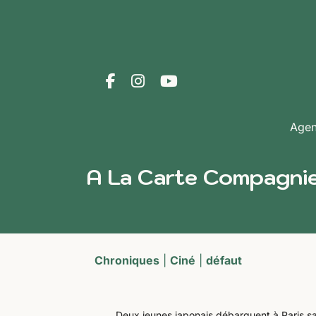
Age
A La Carte Compagnie
Chroniques
|
Ciné
|
défaut
Deux jeunes japonais débarquent à Paris sa