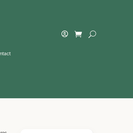
ntact
croc