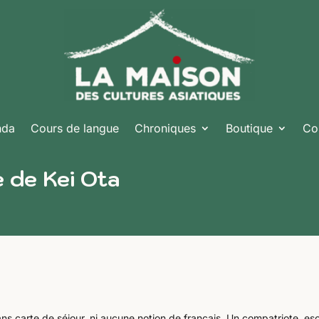
nda
Cours de langue
Chroniques
Boutique
Co
 de Kei Ota
ns carte de séjour, ni aucune notion de français. Un compatriote, es