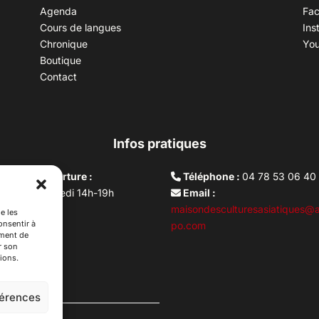
Agenda
Fa
Cours de langues
Ins
Chronique
Yo
Boutique
Contact
Infos pratiques
aires d’ouverture :
Téléphone :
04 78 53 06 40
rdi au vendredi 14h-19h
Email :
i 10h –17h
maisondesculturesasiatiques@a
e les
onsentir à
ture lundi
po.com
ement de
r son
ions.
férences