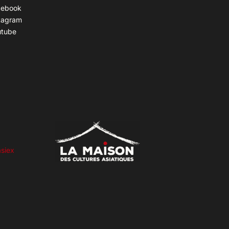
cebook
tagram
utube
siex