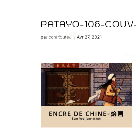
PATAYO-106-COUV
par
contributeur
|
Avr 27, 2021
Age