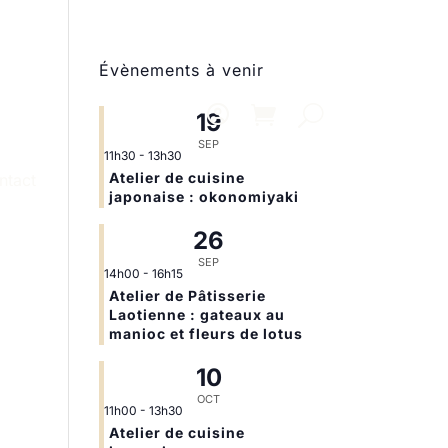
Évènements à venir
19
SEP
11h30
-
13h30
Atelier de cuisine
ntact
japonaise : okonomiyaki
26
SEP
14h00
-
16h15
Atelier de Pâtisserie
Laotienne : gateaux au
manioc et fleurs de lotus
10
OCT
11h00
-
13h30
Atelier de cuisine