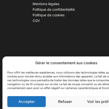
Mentions légales
Politique de confidentialité
Politique de cookies
CGV
30 B rue Dr Rebatel, 69003 Lyon
Hor
Gérer le consentement aux cookies
(adresse postale : 62 rue St
Du ma
Maximin, 69003 Lyon)
Samed
Pour offrir les meilleures expériences, nous utilisons des technologies telles qu
cookies pour stocker et/ou accéder aux informations des appareils. Le fait de c
à 100 mètres du métro D Monplaisir
Ferme
ces technologies nous permettra de traiter des données telles que le comport
Lumière, T3 Dauphiné Lacassagne,
navigation ou les ID uniques sur ce site. Le fait de ne pas consentir ou de retire
bus C16 Dr Rebatel
consentement peut avoir un effet négatif sur certaines caractéristiques et fonct
Accepter
Refuser
Voir les pré