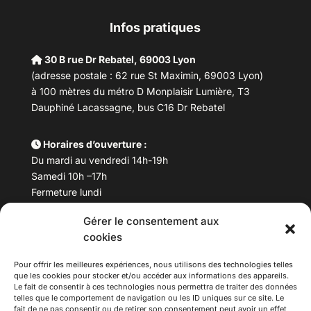
Infos pratiques
30 B rue Dr Rebatel, 69003 Lyon
(adresse postale : 62 rue St Maximin, 69003 Lyon)
à 100 mètres du métro D Monplaisir Lumière, T3
Dauphiné Lacassagne, bus C16 Dr Rebatel
Horaires d’ouverture :
Du mardi au vendredi 14h-19h
Samedi 10h –17h
Fermeture lundi
Gérer le consentement aux
Téléphone :
04 78 53 06 40
cookies
Email :
maisondesculturesasiatiques@asiexpo.com
Pour offrir les meilleures expériences, nous utilisons des technologies telles
que les cookies pour stocker et/ou accéder aux informations des appareils.
Le fait de consentir à ces technologies nous permettra de traiter des données
telles que le comportement de navigation ou les ID uniques sur ce site. Le
fait de ne pas consentir ou de retirer son consentement peut avoir un effet