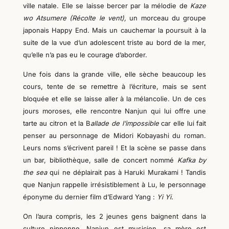
ville natale. Elle se laisse bercer par la mélodie de
Kaze
wo Atsumere (Récolte le vent),
un morceau du groupe
japonais Happy End.
Mais un cauchemar la poursuit à la
suite de la vue d’un adolescent triste au bord de la mer,
qu’elle n’a pas eu le courage d’aborder.
Une fois dans la grande ville, elle sèche beaucoup les
cours, tente de se remettre à l’écriture, mais se sent
bloquée et elle se laisse aller à la mélancolie. Un de ces
jours moroses, elle rencontre Nanjun qui lui offre une
tarte au citron et la B
allade de l’impossible
car elle lui fait
penser au personnage de Midori Kobayashi du roman.
Leurs noms s’écrivent pareil ! Et la scène se passe dans
un bar, bibliothèque, salle de concert nommé
Kafka by
the sea
qui ne déplairait pas à Haruki Murakami ! Tandis
que Nanjun rappelle irrésistiblement à Lu, le personnage
éponyme du dernier film d’Edward Yang :
Yi Yi.
On l’aura compris, les 2 jeunes
gens
baignent dans la
culture nipponne. Nanjun est musicien, sa mère est