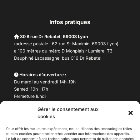
Infos pratiques
30 B rue Dr Rebatel, 69003 Lyon
(adresse postale : 62 rue St Maximin, 69003 Lyon)
à 100 mètres du métro D Monplaisir Lumière, T3
Dauphiné Lacassagne, bus C16 Dr Rebatel
Horaires d’ouverture :
Du mardi au vendredi 14h-19h
Samedi 10h –17h
Fermeture lundi
Gérer le consentement aux
Téléphone :
04 78 53 06 40
cookies
Email :
maisondesculturesasiatiques@asiexpo.com
Pour offrir les meilleures expériences, nous utilisons des technologies telles
que les cookies pour stocker et/ou accéder aux informations des appareils.
Le fait de consentir à ces technologies nous permettra de traiter des données