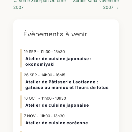
←
Sortie Xiao-pan Octobre
Sorties Kana Novembre
2007
2007
→
Évènements à venir
19
SEP
11h30
13h30
-
Atelier de cuisine japonaise :
okonomiyaki
26
SEP
14h00
16h15
-
Atelier de Pâtisserie Laotienne :
gateaux au manioc et fleurs de lotus
10
OCT
11h00
13h30
-
Atelier de cuisine japonaise
7
NOV
11h00
13h30
-
Atelier de cuisine coréenne