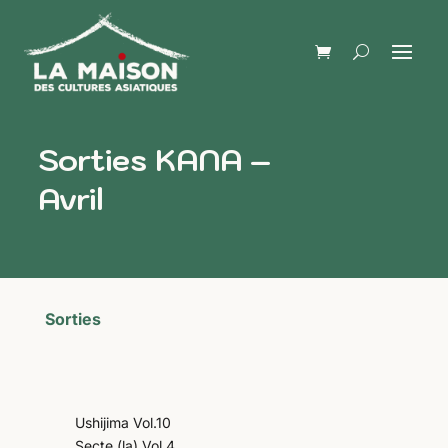
Sorties KANA –
Avril
Sorties
Ushijima Vol.10
Secte (la) Vol.4