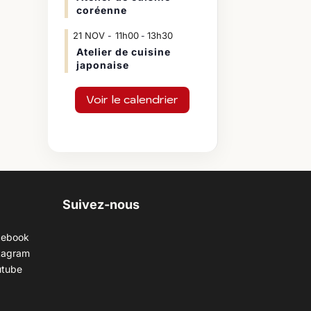
coréenne
21
NOV
11h00
13h30
-
Atelier de cuisine
japonaise
Voir le calendrier
Suivez-nous
cebook
tagram
utube