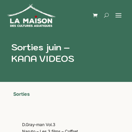
Sorties juin –
KANA VIDEOS
Sorties
D.Gray-man Vol.3
Naruto – Les 3 films – Coffret