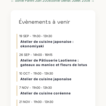
←
Sortie Panini Juin 2008
Sortie Glénat Juillet 2008
→
Évènements à venir
19
SEP
11h30
13h30
-
Atelier de cuisine japonaise :
okonomiyaki
26
SEP
14h00
16h15
-
Atelier de Pâtisserie Laotienne :
gateaux au manioc et fleurs de lotus
10
OCT
11h00
13h30
-
Atelier de cuisine japonaise
7
NOV
11h00
13h30
-
Atelier de cuisine coréenne
21
NOV
11h00
13h30
-