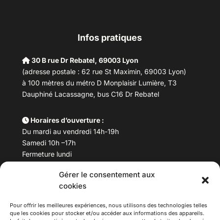
Infos pratiques
30 B rue Dr Rebatel, 69003 Lyon
(adresse postale : 62 rue St Maximin, 69003 Lyon)
à 100 mètres du métro D Monplaisir Lumière, T3
Dauphiné Lacassagne, bus C16 Dr Rebatel
Horaires d’ouverture :
Du mardi au vendredi 14h-19h
Samedi 10h –17h
Fermeture lundi
Gérer le consentement aux
Téléphone :
04 78 53 06 40
cookies
Email :
maisondesculturesasiatiques@asiexpo.com
Pour offrir les meilleures expériences, nous utilisons des technologies telles
que les cookies pour stocker et/ou accéder aux informations des appareils.