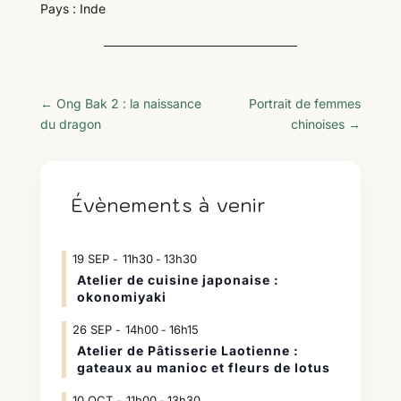
Pays : Inde
←
Ong Bak 2 : la naissance
Portrait de femmes
du dragon
chinoises
→
Évènements à venir
19
SEP
11h30
13h30
-
Atelier de cuisine japonaise :
okonomiyaki
26
SEP
14h00
16h15
-
Atelier de Pâtisserie Laotienne :
gateaux au manioc et fleurs de lotus
10
OCT
11h00
13h30
-