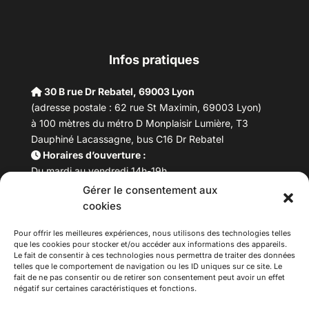
Infos pratiques
30 B rue Dr Rebatel, 69003 Lyon
(adresse postale : 62 rue St Maximin, 69003 Lyon)
à 100 mètres du métro D Monplaisir Lumière, T3
Dauphiné Lacassagne, bus C16 Dr Rebatel
Horaires d’ouverture :
Du mardi au vendredi 14h-19h
Samedi 10h –17h
Gérer le consentement aux
Fermeture lundi
cookies
Téléphone :
04 78 53 06 40
Pour offrir les meilleures expériences, nous utilisons des technologies telles
Email :
maisondesculturesasiatiques@asiexpo.com
que les cookies pour stocker et/ou accéder aux informations des appareils.
Le fait de consentir à ces technologies nous permettra de traiter des données
telles que le comportement de navigation ou les ID uniques sur ce site. Le
fait de ne pas consentir ou de retirer son consentement peut avoir un effet
négatif sur certaines caractéristiques et fonctions.