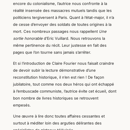
encore du colonialisme, l’autrice nous confronte à la
réalité insensée des massacres mutuels tandis que les
politiciens tergiversent à Paris. Quant à
l
‘état-major, il n’a
de cesse d’envoyer des soldats de toutes origines à la
mort. Ces nombreux passages nous rappellent
U
ne
sortie honorable
d’Eric Vuillard
. Nous retrouvons la
même pertinence du récit. Leur justesse
en f
ai
t
des
pages que l’on tourne sans jamais s’arrêter.
Et si l
‘introduction de Claire Fourier nous faisait craindre
de devoir subir la lecture démonstrat
iv
e d’une
reconstitution historique,
il n’en est rien !
De façon
jubilatoire, tout comme nos deux héros q
ui
ont échappé
à l’embuscade
communiste
, l’autrice évite cet écueil, dont
bon nombre de livres historiques se retrouvent
empesés.
Une œuvre à lire
donc
toute
s
affaires cessantes et
surtout à méditer loin des arguties délirantes des
spécialistes de plateaux télévisés.