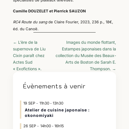
Camille DOUZELET et Pierrick SAUZON
RC4 Route du sang
de Claire Fourier, 2023,
236 p., 18€,
éd. du Canoë.
←
L’ère de la
Images du monde flottant,
supernova de Liu
Estampes japonaises dans la
Cixin paraît chez
collection du Musée des Beaux-
Actes Sud
Arts de Boston de Sarah E.
« Exofictions ».
Thompson.
→
Évènements à venir
19
SEP
11h30
13h30
-
Atelier de cuisine japonaise :
okonomiyaki
26
SEP
14h00
16h15
-