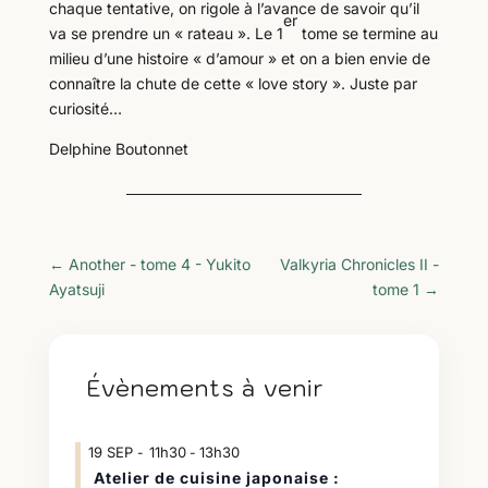
chaque tentative, on rigole à l’avance de savoir qu’il
er
va se prendre un « rateau ». Le 1
tome se termine au
milieu d’une histoire « d’amour » et on a bien envie de
connaître la chute de cette « love story ». Juste par
curiosité…
Delphine Boutonnet
←
Another - tome 4 - Yukito
Valkyria Chronicles II -
Ayatsuji
tome 1
→
Évènements à venir
19
SEP
11h30
13h30
-
Atelier de cuisine japonaise :