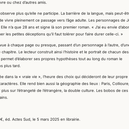
uvre ou chez d’autres amis.
observe plus qu’elle ne participe. La barrière de la langue, mais peut-êt
de vivre pleinement ce passage vers l’âge adulte.
Les personnages de J
 Elle n’a que 28 ans et signe là son premier roman. « J’ai eu envie d’abo
er les petites déceptions qu’il faut tolérer pour faire durer celle-ci. »
de vue à chaque page ou presque, passant d’un personnage à l’autre, d’un
chapitre. Le lecteur construit ainsi l’histoire et le portrait de chacun des
 permet d’
élaborer
ses propres hypothèses tout au long du roman le
ns plus tard.
e dans la « vraie vie », l’heure des choix qui décideront de leur propre
caractères. Elle rend bien aussi la géographie des lieux : Paris, Collioure
 plus sur l’étrangeté de l’étrangère, la double culture. Les bobos de ces
ains.
€, éd. Actes Sud, le 5 mars 2025 en librairie.