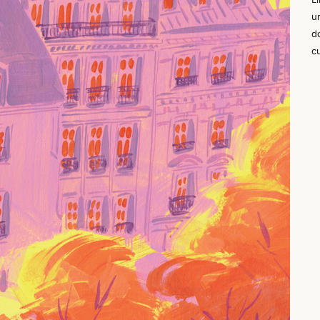
u
d
c