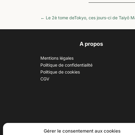
←
Le 2è tome deTokyo, ces jours-ci de Taiyô M
A propos
Mentions légales
Politique de confidentialité
Politique de cookies
CGV
30 B rue Dr Rebatel, 69003 Lyon
Hor
Gérer le consentement aux cookies
(adresse postale : 62 rue St
Du ma