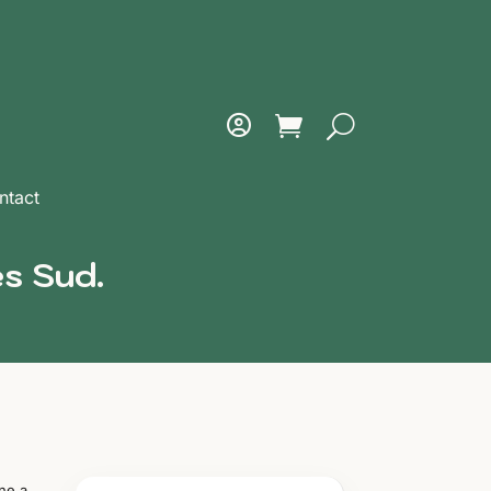
ntact
es Sud.
ine a