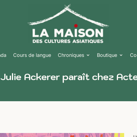
nda
Cours de langue
Chroniques
Boutique
Co
 Julie Ackerer paraît chez Act
L