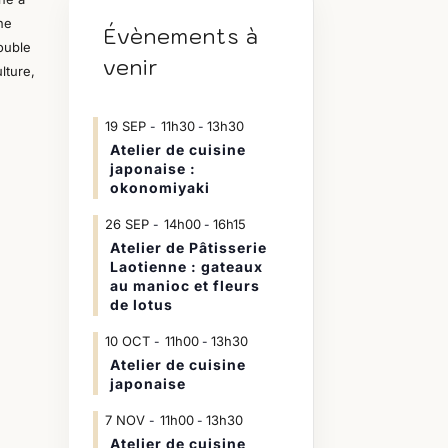
ne
Évènements à
ouble
venir
ulture,
19
SEP
11h30
13h30
-
Atelier de cuisine
japonaise :
okonomiyaki
26
SEP
14h00
16h15
-
Atelier de Pâtisserie
Laotienne : gateaux
au manioc et fleurs
de lotus
10
OCT
11h00
13h30
-
Atelier de cuisine
japonaise
7
NOV
11h00
13h30
-
Atelier de cuisine