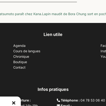
atsumoto paraît chez Kana.
Lapin maudit de Bora Chung sort en poc
Lien utile
Agenda
Fa
Cours de langues
Ins
Chronique
Yo
Boutique
Contact
Infos pratiques
aires d’ouverture :
Téléphone :
04 78 53 06 40
rdi au vendredi 14h-19h
Email :