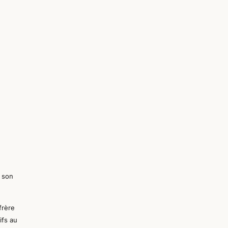
e son
frère
ifs au