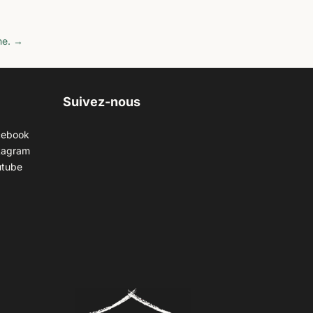
he.
→
Suivez-nous
cebook
tagram
utube