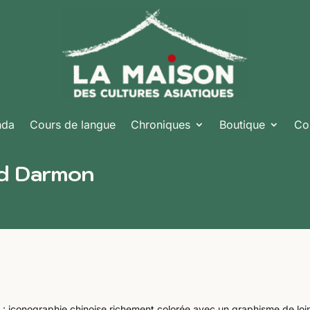
nda
Cours de langue
Chroniques
Boutique
Co
ed Darmon
: iconographie chinoise richement colorée avec un graphisme de loi