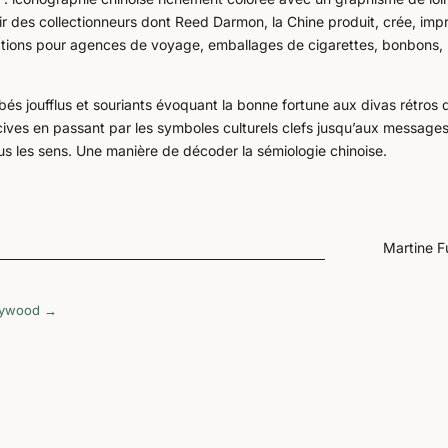
isir des collectionneurs dont Reed Darmon, la Chine produit, crée, imp
trations pour agences de voyage, emballages de cigarettes, bonbons,
bés joufflus et souriants évoquant la bonne fortune aux divas rétros 
ives en passant par les symboles culturels clefs jusqu’aux message
ous les sens. Une manière de décoder la sémiologie chinoise.
Martine F
llywood
→