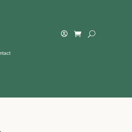
ntact
n