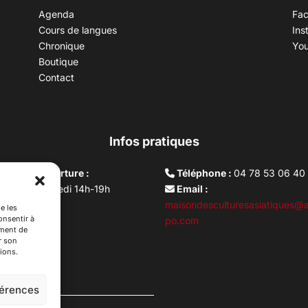
Agenda
Fa
Cours de langues
Ins
Chronique
Yo
Boutique
Contact
Infos pratiques
aires d’ouverture :
Téléphone :
04 78 53 06 40
rdi au vendredi 14h-19h
Email :
i 10h –17h
maisondesculturesasiatiques@a
e les
onsentir à
ture lundi
po.com
ement de
r son
ions.
férences