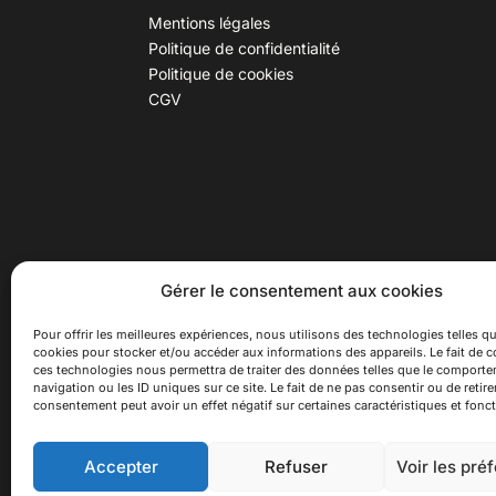
Mentions légales
Politique de confidentialité
Politique de cookies
CGV
30 B rue Dr Rebatel, 69003 Lyon
Hor
Gérer le consentement aux cookies
(adresse postale : 62 rue St
Du ma
Maximin, 69003 Lyon)
Samed
Pour offrir les meilleures expériences, nous utilisons des technologies telles qu
cookies pour stocker et/ou accéder aux informations des appareils. Le fait de c
à 100 mètres du métro D Monplaisir
Ferme
ces technologies nous permettra de traiter des données telles que le comport
Lumière, T3 Dauphiné Lacassagne,
navigation ou les ID uniques sur ce site. Le fait de ne pas consentir ou de retire
bus C16 Dr Rebatel
consentement peut avoir un effet négatif sur certaines caractéristiques et fonct
Accepter
Refuser
Voir les pré