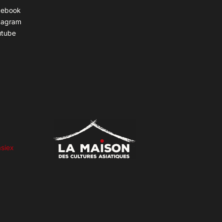
cebook
tagram
utube
siex