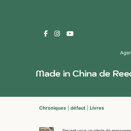
Age
Made in China de Re
Chroniques
|
défaut
|
Livres
Devant vous un siècle de messages 